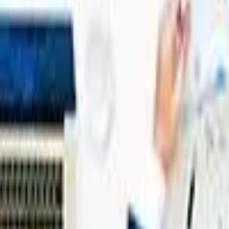
资
移民法
房产法
遗嘱及遗产规划
同、租赁、企业买卖、雇佣及纠纷。